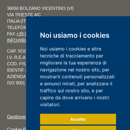
36050 BOLZANO VICENTINO (VI)
VIA TRIESTE 4/C
ITALIA (IT)
TELEFONO
+39 0444-351088
Noi usiamo i cookies
FAX
+39 0444-351080
INFO@BURRODEPAOLI.IT
Noi usiamo i cookies e altre
CAP. SOC. € 1.000.000
tecniche di tracciamento per
I.V. R.E.A. VI 100057 REGISTRO IMPRESE
migliorare la tua esperienza di
COD. FISC. E P.IVA 00118170240
navigazione nel nostro sito, per
IDENTIF. IVA IT 00118170240
mostrarti contenuti personalizzati
AZIENDA CON SISTEMA QUALITÀ CERTIFICATO UNI EN
ISO 9001
e annunci mirati, per analizzare il
traffico sul nostro sito, e per
capire da dove arrivano i nostri
visitatori.
Gestione Impostazione Cookie
Accetto
Cookie Policy