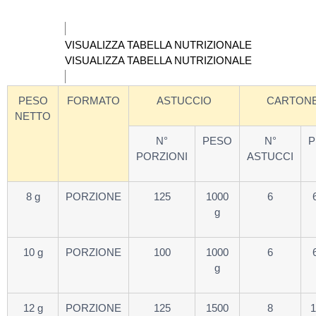
VISUALIZZA TABELLA NUTRIZIONALE
VISUALIZZA TABELLA NUTRIZIONALE
PESO
FORMATO
ASTUCCIO
CARTON
NETTO
N°
PESO
N°
P
PORZIONI
ASTUCCI
8 g
PORZIONE
125
1000
6
g
10 g
PORZIONE
100
1000
6
g
12 g
PORZIONE
125
1500
8
1