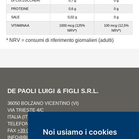
DI CUI ZUCCHERI
0,7 g
0 g
PROTEINE
0,6 g
0 g
SALE
0,02 g
0 g
VITAMINA A
1000 mcg (125%
100 mc
g (12,5%
NRV*)
NRV*)
* NRV = consumi di riferimento giornalieri (adulti)
DE PAOLI LUIGI & FIGLI S.R.L.
36050 BOLZANO VICENTINO (VI)
VIA TRIESTE 4/C
ITALIA (IT)
TELEFONO
+39 0444-351088
Noi usiamo i cookies
FAX
+39 0444-351080
INFO@BURRODEPAOLI.IT