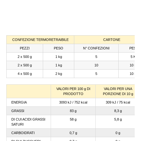
CONFEZIONE TERMORETRAIBILE
CARTONE
PEZZI
PESO
N° CONFEZIONI
PESO
2 x 500 g
1 kg
5
5 Kg
2 x 500 g
1 kg
10
10 Kg
4 x 500 g
2 kg
5
10 Kg
VALORI PER 100 g DI
VALORI PER UNA
PRODOTTO
PORZIONE DI 10 g
ENERGIA
3093 kJ / 752 kcal
309 kJ / 75 kcal
GRASSI
83 g
8,3 g
DI CUI ACIDI GRASSI
58 g
5,8 g
SATURI
CARBOIDRATI
0,7 g
0 g