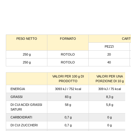
PESO NETTO
FORMATO
CART
PEZZI
250 g
ROTOLO
20
250 g
ROTOLO
40
VALORI PER 100 g DI
VALORI PER UNA
PRODOTTO
PORZIONE DI 10 g
ENERGIA
3093 kJ / 752 kcal
309 kJ / 75 kcal
GRASSI
83 g
8,3 g
DI CUI ACIDI GRASSI
58 g
5,8 g
SATURI
CARBOIDRATI
0,7 g
0 g
DI CUI ZUCCHERI
0,7 g
0 g