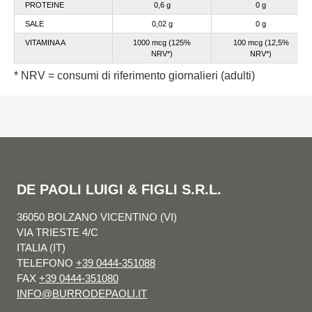
PROTEINE
0,6 g
0 g
SALE
0,02 g
0 g
VITAMINA A
1000 mcg (125%
100 mc
g (12,5%
NRV*)
NRV*)
* NRV = consumi di riferimento giornalieri (adulti)
DE PAOLI LUIGI & FIGLI S.R.L.
36050 BOLZANO VICENTINO (VI)
VIA TRIESTE 4/C
ITALIA (IT)
TELEFONO
+39 0444-351088
FAX
+39 0444-351080
INFO@BURRODEPAOLI.IT