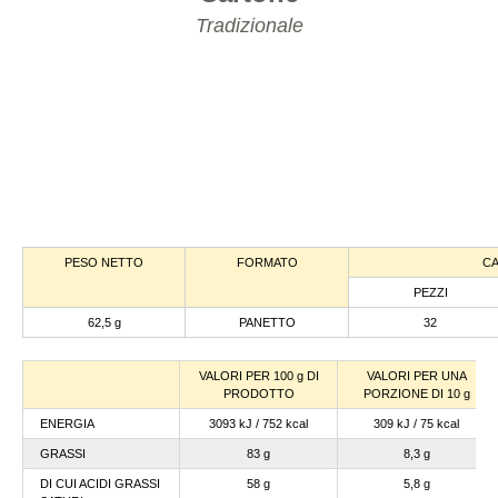
Tradizionale
PESO NETTO
FORMATO
C
PEZZI
62,5 g
PANETTO
32
VALORI PER 100 g DI
VALORI PER UNA
PRODOTTO
PORZIONE DI 10 g
ENERGIA
3093 kJ / 752 kcal
309 kJ / 75 kcal
GRASSI
83 g
8,3 g
DI CUI ACIDI GRASSI
58 g
5,8 g