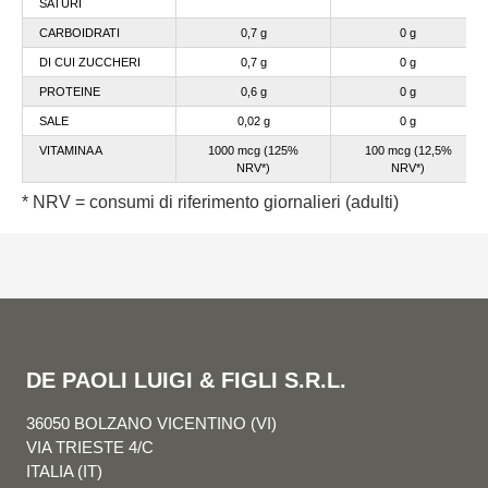
SATURI
CARBOIDRATI
0,7 g
0 g
DI CUI ZUCCHERI
0,7 g
0 g
PROTEINE
0,6 g
0 g
SALE
0,02 g
0 g
VITAMINA A
1000 mcg (125%
100 mc
g (12,5%
NRV*)
NRV*)
* NRV = consumi di riferimento giornalieri (adulti)
DE PAOLI LUIGI & FIGLI S.R.L.
36050 BOLZANO VICENTINO (VI)
VIA TRIESTE 4/C
ITALIA (IT)