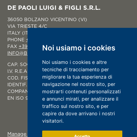
DE PAOLI LUIGI & FIGLI S.R.L.
36050 BOLZANO VICENTINO (VI)
VIA TRIESTE 4/C
ITALY (IT)
PHONE
+39 0444-351088
Noi usiamo i cookies
FAX
+39 0444-351080
INFO@BURRODEPAOLI.IT
Noi usiamo i cookies e altre
CAP. SOC. € 1.000.000
tecniche di tracciamento per
I.V. R.E.A. VI 100057 REGISTRO IMPRESE
migliorare la tua esperienza di
COD. FISC. E P.IVA 00118170240
navigazione nel nostro sito, per
IDENTIF. IVA IT 00118170240
mostrarti contenuti personalizzati
COMPANY WITH CERTIFIED QUALITY SYSTEM UNI
EN ISO 9001
e annunci mirati, per analizzare il
traffico sul nostro sito, e per
capire da dove arrivano i nostri
visitatori.
Manage Cookie Consent
Accetto